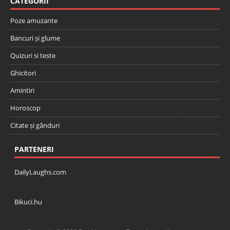
CATEGORII
Poze amuzante
Bancuri și glume
Quizuri si teste
Ghicitori
Amintiri
Horoscop
Citate și gânduri
PARTENERI
DailyLaughs.com
Bikuci.hu