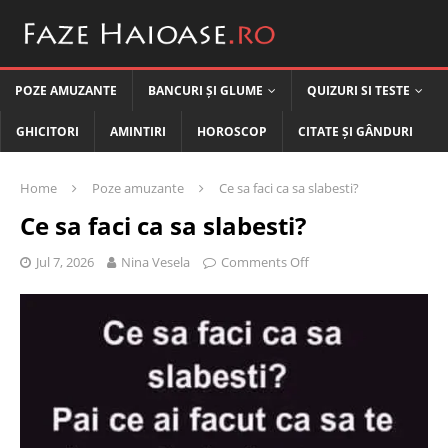
POZE AMUZANTE
BANCURI ȘI GLUME
QUIZURI SI TESTE
GHICITORI
AMINTIRI
HOROSCOP
CITATE ȘI GÂNDURI
Home
Poze amuzante
Ce sa faci ca sa slabesti?
Ce sa faci ca sa slabesti?
Jul 7, 2026
Nina Vesela
Comments Off