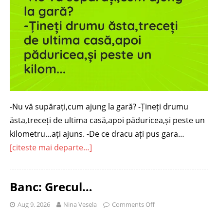
-Nu vă supărați,cum ajung la gară? -Țineți drumu
ăsta,treceți de ultima casă,apoi păduricea,și peste un
kilometru…ați ajuns. -De ce dracu ați pus gara…
[citeste mai departe…]
Banc: Grecul…
Aug 9, 2026
Nina Vesela
Comments Off