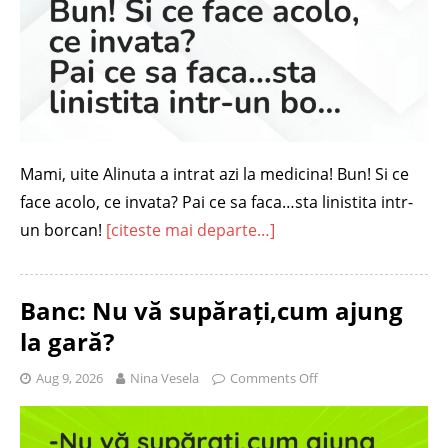
Mami, uite Alinuta a intrat azi la medicina! Bun! Si ce
face acolo, ce invata? Pai ce sa faca…sta linistita intr-
un borcan!
[citeste mai departe…]
Banc: Nu vă supărați,cum ajung
la gară?
Aug 9, 2026
Nina Vesela
Comments Off