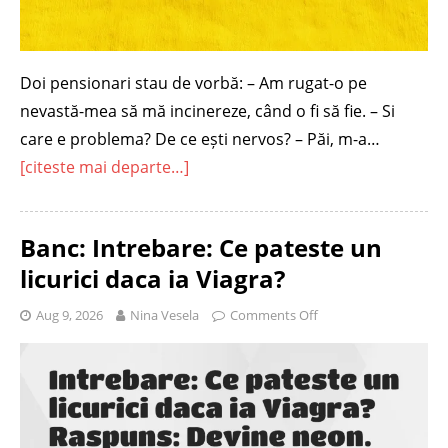
Doi pensionari stau de vorbă: – Am rugat-o pe
nevastă-mea să mă incinereze, când o fi să fie. – Si
care e problema? De ce ești nervos? – Păi, m-a…
[citeste mai departe…]
Banc: Intrebare: Ce pateste un
licurici daca ia Viagra?
Aug 9, 2026
Nina Vesela
Comments Off