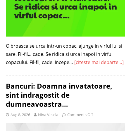
O broasca se urca intr-un copac, ajunge in virful lui si
sare. Fil-fil… cade. Se ridica si urca inapoi in virful
copacului. Fil-fil, cade. Incepe…
[citeste mai departe…]
Bancuri: Doamna invatatoare,
sint indragostit de
dumneavoastra…
Aug 8, 2026
Nina Vesela
Comments Off