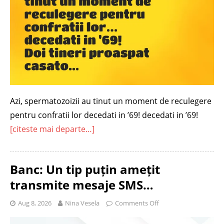
Azi, spermatozoizii au tinut un moment de reculegere
pentru confratii lor decedati in ’69! decedati in ’69!
[citeste mai departe…]
Banc: Un tip puțin amețit
transmite mesaje SMS…
Aug 8, 2026
Nina Vesela
Comments Off