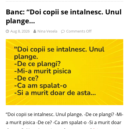
Banc: “Doi copii se intalnesc. Unul
plange…
Aug 8, 2026
Nina Vesela
Comments Off
“Doi copii se intalnesc. Unul plange. -De ce plangi? -Mi-
a murit pisica -De ce? -Ca am spalat-o -Si a murit doar