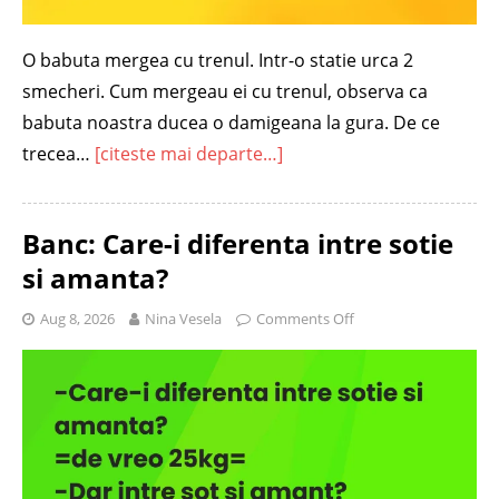
O babuta mergea cu trenul. Intr-o statie urca 2
smecheri. Cum mergeau ei cu trenul, observa ca
babuta noastra ducea o damigeana la gura. De ce
trecea…
[citeste mai departe…]
Banc: Care-i diferenta intre sotie
si amanta?
Aug 8, 2026
Nina Vesela
Comments Off