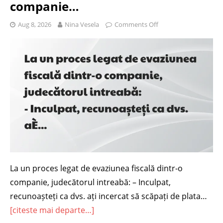
companie…
Aug 8, 2026
Nina Vesela
Comments Off
La un proces legat de evaziunea fiscală dintr-o
companie, judecătorul intreabă: – Inculpat,
recunoașteți ca dvs. ați incercat să scăpați de plata…
[citeste mai departe…]