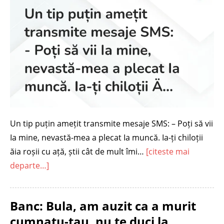
Un tip puțin amețit transmite mesaje SMS: – Poți să vii
Ia mine, nevastă-mea a plecat Ia muncă. Ia-ți chiloții
ăia roșii cu ață, știi cât de mult îmi…
[citeste mai
departe…]
Banc: Bula, am auzit ca a murit
cumnatu-tau, nu te duci la