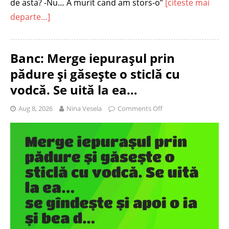
de asta? -Nu… A murit cand am stors-o”
[citeste mai
departe…]
Banc: Merge iepuraşul prin
pădure şi găseşte o sticlă cu
vodcă. Se uită la ea…
Aug 8, 2026
Nina Vesela
Comments Off