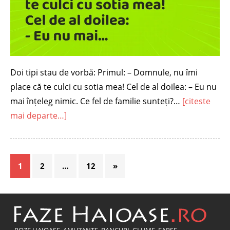
Doi tipi stau de vorbă: Primul: – Domnule, nu îmi
place că te culci cu sotia mea! Cel de al doilea: – Eu nu
mai înțeleg nimic. Ce fel de familie sunteți?…
[citeste
mai departe…]
1
2
…
12
»