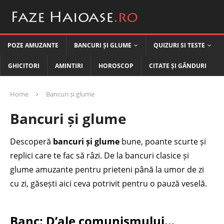
POZE AMUZANTE
BANCURI ȘI GLUME
QUIZURI SI TESTE
GHICITORI
AMINTIRI
HOROSCOP
CITATE ȘI GÂNDURI
Home
Bancuri și glume
Bancuri și glume
Descoperă
bancuri și glume
bune, poante scurte și
replici care te fac să râzi. De la bancuri clasice și
glume amuzante pentru prieteni până la umor de zi
cu zi, găsești aici ceva potrivit pentru o pauză veselă.
Banc: D’ale comunismului…