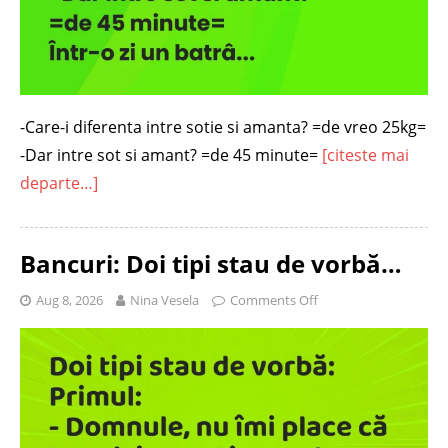
-Care-i diferenta intre sotie si amanta? =de vreo 25kg=
-Dar intre sot si amant? =de 45 minute=
[citeste mai
departe…]
Bancuri: Doi tipi stau de vorbă…
Aug 8, 2026
Nina Vesela
Comments Off