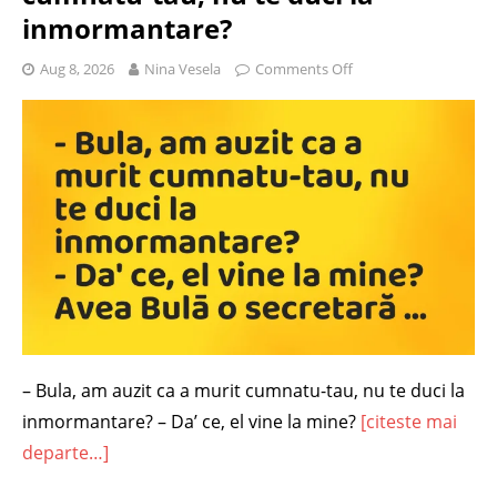
inmormantare?
Aug 8, 2026
Nina Vesela
Comments Off
– Bula, am auzit ca a murit cumnatu-tau, nu te duci la
inmormantare? – Da’ ce, el vine la mine?
[citeste mai
departe…]