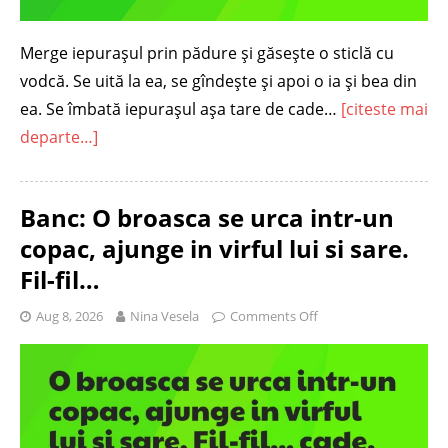
Merge iepuraşul prin pădure şi găseşte o sticlă cu
vodcă. Se uită la ea, se gîndeşte şi apoi o ia şi bea din
ea. Se îmbată iepuraşul aşa tare de cade…
[citeste mai
departe…]
Banc: O broasca se urca intr-un
copac, ajunge in virful lui si sare.
Fil-fil…
Aug 8, 2026
Nina Vesela
Comments Off