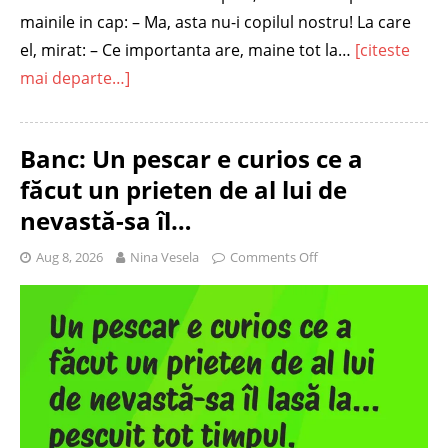
mainile in cap: – Ma, asta nu-i copilul nostru! La care
el, mirat: – Ce importanta are, maine tot la…
[citeste
mai departe…]
Banc: Un pescar e curios ce a
făcut un prieten de al lui de
nevastă-sa îl…
Aug 8, 2026
Nina Vesela
Comments Off