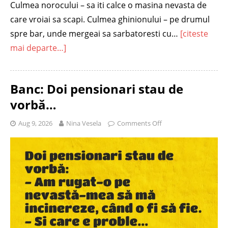
Culmea norocului – sa iti calce o masina nevasta de
care vroiai sa scapi. Culmea ghinionului – pe drumul
spre bar, unde mergeai sa sarbatoresti cu…
[citeste
mai departe…]
Banc: Doi pensionari stau de
vorbă…
Aug 9, 2026
Nina Vesela
Comments Off