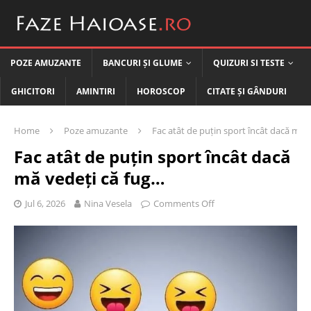
POZE AMUZANTE
BANCURI ȘI GLUME
QUIZURI SI TESTE
GHICITORI
AMINTIRI
HOROSCOP
CITATE ȘI GÂNDURI
Home
Poze amuzante
Fac atât de puțin sport încât dacă mă 
Fac atât de puțin sport încât dacă
mă vedeți că fug…
Jul 6, 2026
Nina Vesela
Comments Off