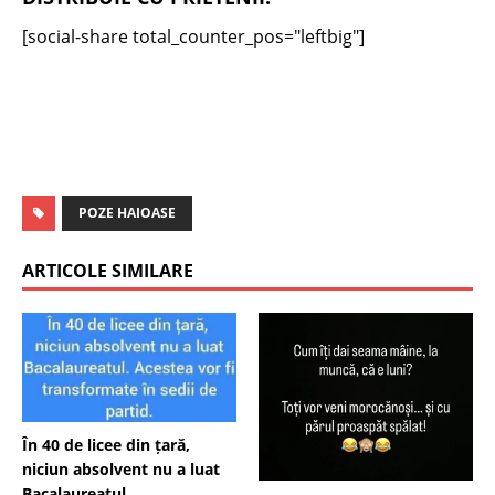
[social-share total_counter_pos="leftbig"]
POZE HAIOASE
ARTICOLE SIMILARE
În 40 de licee din țară,
niciun absolvent nu a luat
Bacalaureatul…