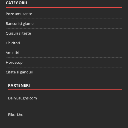
CATEGORII
Poze amuzante
Bancuri și glume
Quizuri si teste
Ghicitori
Amintiri
Horoscop
Citate și gânduri
PARTENERI
DailyLaughs.com
Bikuci.hu