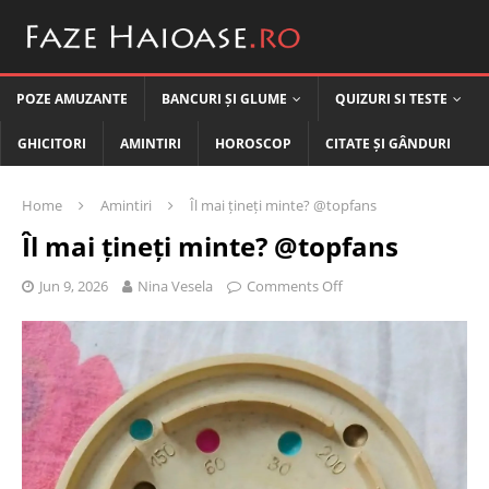
POZE AMUZANTE
BANCURI ȘI GLUME
QUIZURI SI TESTE
GHICITORI
AMINTIRI
HOROSCOP
CITATE ȘI GÂNDURI
Home
Amintiri
Îl mai țineți minte? @topfans
Îl mai țineți minte? @topfans
Jun 9, 2026
Nina Vesela
Comments Off