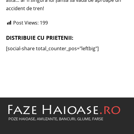
asta… ar fi singura lui șansă să vadă de aproape un
accident de tren!
Post Views:
199
DISTRIBUIE CU PRIETENII:
[social-share total_counter_pos="leftbig"]
POZE HAIOASE, AMUZANTE, BANCURI, GLUME, FARSE