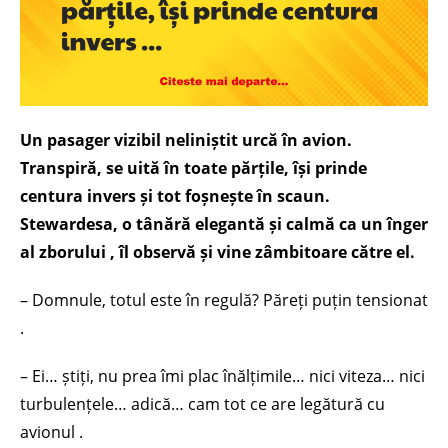
Un pasager vizibil neliniștit urcă în avion.
Transpiră, se uită în toate părțile, își prinde
centura invers și tot foșnește în scaun.
Stewardesa, o tânără elegantă și calmă ca un înger
al zborului , îl observă și vine zâmbitoare către el.
– Domnule, totul este în regulă? Păreți puțin tensionat
.
– Ei… știți, nu prea îmi plac înălțimile… nici viteza… nici
turbulențele… adică… cam tot ce are legătură cu
avionul .