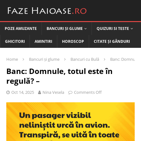
POZE AMUZANTE
BANCURI ȘI GLUME
QUIZURI SI TESTE
GHICITORI
AMINTIRI
HOROSCOP
CITATE ȘI GÂNDURI
Home
Bancuri și glume
Bancuri cu Bulă
Banc: Domnule, t
Banc: Domnule, totul este în
regulă? –
Oct 14, 2025
Nina Vesela
Comments Off