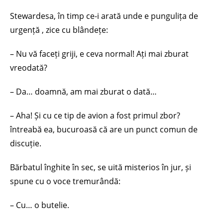
Stewardesa, în timp ce-i arată unde e pungulița de
urgență , zice cu blândețe:
– Nu vă faceți griji, e ceva normal! Ați mai zburat
vreodată?
– Da… doamnă, am mai zburat o dată…
– Aha! Și cu ce tip de avion a fost primul zbor?
întreabă ea, bucuroasă că are un punct comun de
discuție.
Bărbatul înghite în sec, se uită misterios în jur, și
spune cu o voce tremurândă:
– Cu… o butelie.