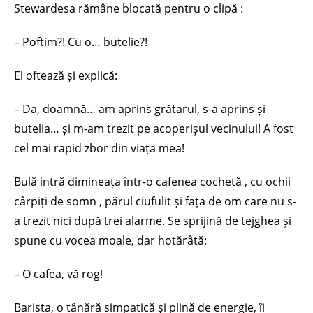
Stewardesa rămâne blocată pentru o clipă :
– Poftim?! Cu o… butelie?!
El oftează și explică:
– Da, doamnă… am aprins grătarul, s-a aprins și
butelia… și m-am trezit pe acoperișul vecinului! A fost
cel mai rapid zbor din viața mea!
Bulă intră dimineața într-o cafenea cochetă , cu ochii
cârpiți de somn , părul ciufulit și fața de om care nu s-
a trezit nici după trei alarme. Se sprijină de tejghea și
spune cu vocea moale, dar hotărâtă:
– O cafea, vă rog!
Barista, o tânără simpatică și plină de energie, îi