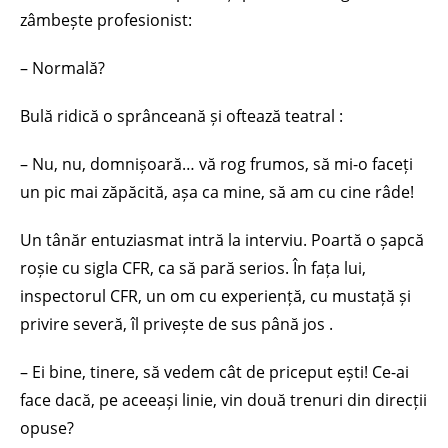
zâmbește profesionist:
– Normală?
Bulă ridică o sprânceană și oftează teatral :
– Nu, nu, domnișoară… vă rog frumos, să mi-o faceți
un pic mai zăpăcită, așa ca mine, să am cu cine râde!
Un tânăr entuziasmat intră la interviu. Poartă o șapcă
roșie cu sigla CFR, ca să pară serios. În fața lui,
inspectorul CFR, un om cu experiență, cu mustață și
privire severă, îl privește de sus până jos .
– Ei bine, tinere, să vedem cât de priceput ești! Ce-ai
face dacă, pe aceeași linie, vin două trenuri din direcții
opuse?