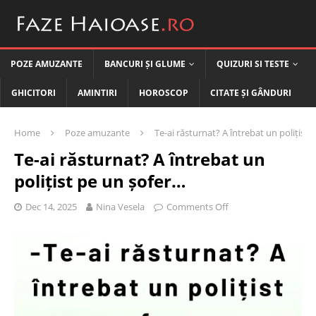
POZE AMUZANTE
BANCURI ȘI GLUME
QUIZURI SI TESTE
GHICITORI
AMINTIRI
HOROSCOP
CITATE ȘI GÂNDURI
Home
Poze amuzante
Te-ai răsturnat? A întrebat un polițist
Te-ai răsturnat? A întrebat un
polițist pe un șofer…
Dec 14, 2025
Nina Vesela
Comments Off